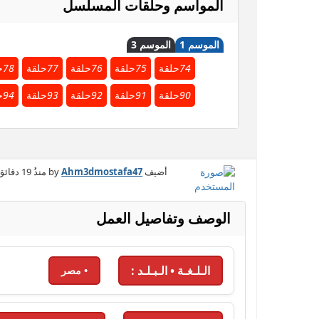
المواسم وحلقات المسلسل
الموسم 1
الموسم 3
74
حلقة
75
حلقة
76
حلقة
77
حلقة
78
ح
90
حلقة
91
حلقة
92
حلقة
93
حلقة
94
ح
أضيف by
Ahm3dmostafa47
منذُ
19 دقائق
الوصف وتفاصيل العمل
الـلـغـة • الـبـلـد :
• مصر