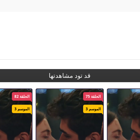
 طائر الرفراف مترجم
,
Yali Capkini
قد تود مشاهدتها
الحلقة 75
الحلقة 82
الموسم 3
الموسم 3