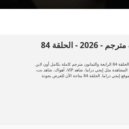
مسلسل 2026 الطائر الرفراف مترجم - 2026 - الحلقة 84
المسلسل المصري "مسلسل الطائر الرفراف مترجم" 2024 الحلقة 84 الرابعة والثمانون مترجم كاملة بكامل أون لاين
بجودة عالية HD، عبر تليجرام وDailymotion، وأشهر منصات المشاهدة مثل إيجي دراما، شاهد VIP، أهواك، شاهد نت،
فور يو، وegydead. شاهد جميع الحلقات حصريًا ومجانًا على موقع إيجي دراما. الحلقة 84 متاحة الآن للعرض بجودة