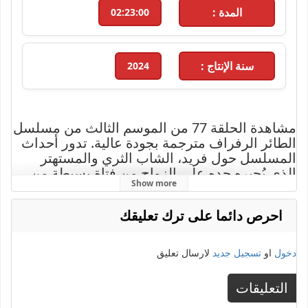
المدة :
02:23:00
سنة الإنتاج :
2024
مشاهدة الحلقة 77 من الموسم الثالث من مسلسل
الطائر الرفراف مترجمة بجودة عالية. تدور أحداث
المسلسل حول فريد، الشاب الثري والمستهتر
الذي يُجبره جده على الزواج من فتاة بسيطة من
Show more
مسقط رأسه لتلقينه درسًا بعد سلسلة من
التصرفات الطائشة، مما يفتح الباب أمام تحديات
احرص دائما على ترك تعليقك
وصراعات مشوقة بين العائلتين. مع أحداث مليئة
بالمفاجآت والرومانسية التي تأسر القلوب، يُعرض
المسلسل من بطولة شيتين تيكندور وعفراء
دخول
او
تسجيل جديد
لارسال تعليق
ساراتش أوغلو. تابعوا الحلقة 77 الآن حصريًا على
موقع إيجي دراما بجودة عالية واستمتعوا بالقصة
التعليقات
الممتعة والمشوقة.