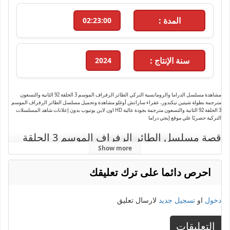
المدة :
02:23:00
سنة الإنتاج :
2024
مشاهدة مسلسل الدراما والرومانسية التركي الطائر الرفراف الموسم 3 الحلقة 92 الثانية والتسعون
مترجمة بطولة شيتين تيكندور، عفراء ساراتش أوغلو مشاهدة وتحميل مسلسل الطائر الرفراف الموسم
3 الحلقة 92 الثانية والتسعون مترجمة بجودة عالية HD اون لاين يوتيوب بدون إعلانات شاهد المسلسلات
التركية حصريًا علي موقع إيجي دراما
قصة مسلسل الطائر الرفراف الموسم 3 الحلقة
92:
Show more
تدور أحداث الحلقة 92 الثانية والتسعون
احرص دائما على ترك تعليقك
من مسلسل الدراما والرومانسية الطائر
الرفراف الموسم 3 حول: فريد، الشاب
دخول
او
تسجيل جديد
لارسال تعليق
الثري والمستهتر، الذي يُجبره جده على
الزواج من فتاة بسيطة من مسقط رأسه
التعليقات