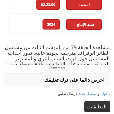
المدة :
02:23:00
سنة الإنتاج :
2024
مشاهدة الحلقة 79 من الموسم الثالث من مسلسل
الطائر الرفراف مترجمة بجودة عالية. تدور أحداث
المسلسل حول فريد، الشاب الثري والمستهتر
الذي يُجبره جده على الزواج من فتاة بسيطة من
Show more
مسقط رأسه لتلقينه درسًا بعد سلسلة من
التصرفات الطائشة، مما يفتح الباب أمام تحديات
احرص دائما على ترك تعليقك
وصراعات مشوقة بين العائلتين. مع أحداث مليئة
بالمفاجآت والرومانسية التي تأسر القلوب، يُعرض
المسلسل من بطولة شيتين تيكندور وعفراء
دخول
او
تسجيل جديد
لارسال تعليق
ساراتش أوغلو. تابعوا الحلقة 79 الآن حصريًا على
موقع إيجي دراما بجودة عالية واستمتعوا بالقصة
التعليقات
الممتعة والمشوقة.