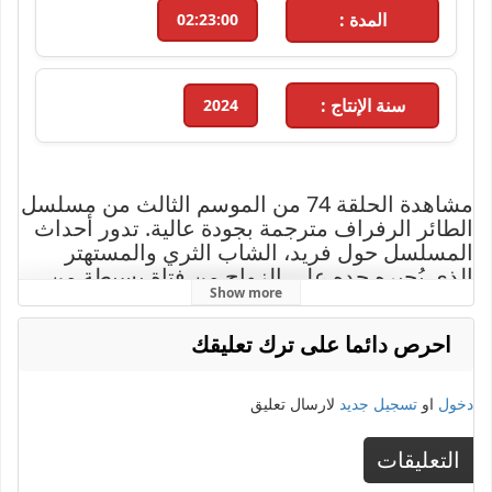
المدة :
02:23:00
سنة الإنتاج :
2024
مشاهدة الحلقة 74 من الموسم الثالث من مسلسل
الطائر الرفراف مترجمة بجودة عالية. تدور أحداث
المسلسل حول فريد، الشاب الثري والمستهتر
الذي يُجبره جده على الزواج من فتاة بسيطة من
Show more
مسقط رأسه لتلقينه درسًا بعد سلسلة من
التصرفات الطائشة، مما يفتح الباب أمام تحديات
احرص دائما على ترك تعليقك
وصراعات مشوقة بين العائلتين. مع أحداث مليئة
بالمفاجآت والرومانسية التي تأسر القلوب، يُعرض
المسلسل من بطولة شيتين تيكندور وعفراء
دخول
او
تسجيل جديد
لارسال تعليق
ساراتش أوغلو. تابعوا الحلقة 74 الآن حصريًا على
موقع إيجي دراما بجودة عالية واستمتعوا بالقصة
التعليقات
الممتعة والمشوقة.