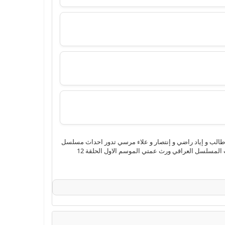
اون لاين 4k وتحميل مباشر بجودة عالية من بطولة إيناس طالب و إياد راضي و إنتصار و علاء مرسي تدور احداث مسلسل
لمسلسل العراقي ورث عمتي الموسم الاول الحلقة 12