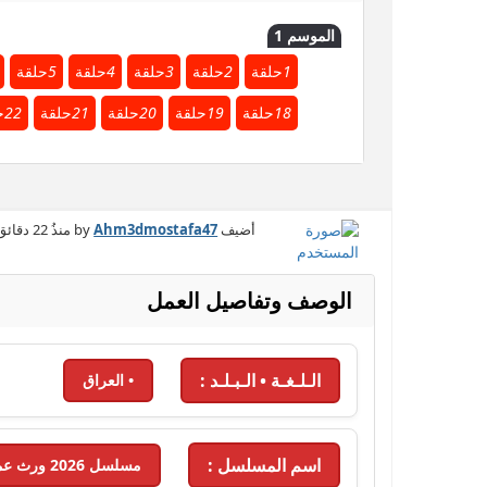
الموسم 1
1
حلقة
2
حلقة
3
حلقة
4
حلقة
5
حلقة
18
حلقة
19
حلقة
20
حلقة
21
حلقة
22
ح
أضيف by
Ahm3dmostafa47
منذُ
22 دقائق
الوصف وتفاصيل العمل
الـلـغـة • الـبـلـد :
• العراق
اسم المسلسل :
مسلسل 2026 ورث عمتي - 2026 - الحلقة 12