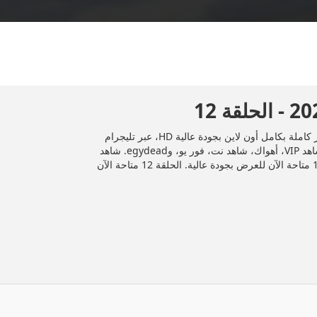
المسلسل العراقي "ورث عمتي" 2025 الحلقة 12 الثانية عشر كاملة بكامل أون لاين بجودة عالية HD، عبر تليجرام
وDailymotion، وأشهر منصات المشاهدة مثل إيجي دراما، شاهد VIP، أهواك، شاهد نت، فور يو، وegydead. شاهد
جميع الحلقات حصريًا ومجانًا على موقع إيجي دراما. الحلقة 12 متاحة الآن للعرض بجودة عالية. الحلقة 12 متاحة الآن