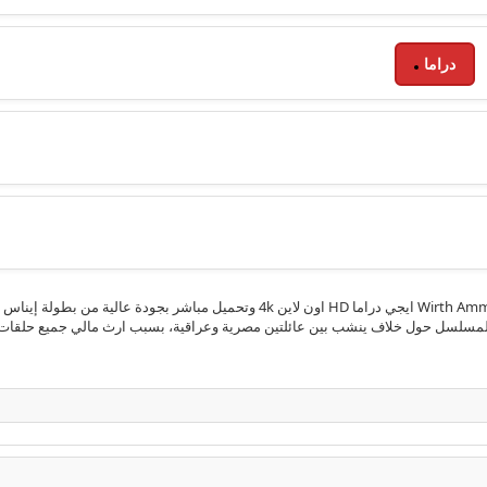
دراما
مشاهدة الحلقة 12 الثانية عشر من مسلسل ورث عمتي Wirth Ammeti 2025 ايجي دراما HD 
لمسلسل حول خلاف ينشب بين عائلتين مصرية وعراقية، بسبب ارث مالي جميع حلقات ا