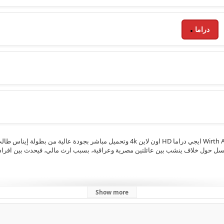
دراما
مشاهدة الحلقة 5 الخامسة من مسلسل ورث عمتي Wirth Ammeti 2025 ايجي دراما HD اون لاي
ل حول خلاف ينشب بين عائلتين مصرية وعراقية، بسبب ارث مالي، فيحدث بين افراد ال
Show more