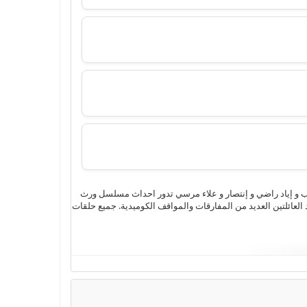
ن 4k وتحميل مباشر بجودة عالية من بطولة إيناس طالب و إياد راضي و إنتصار و علاء مرسي تدور احداث مسلسل ورث
عائلتين العديد من المفارقات والمواقف الكوميدية. جميع حلقات