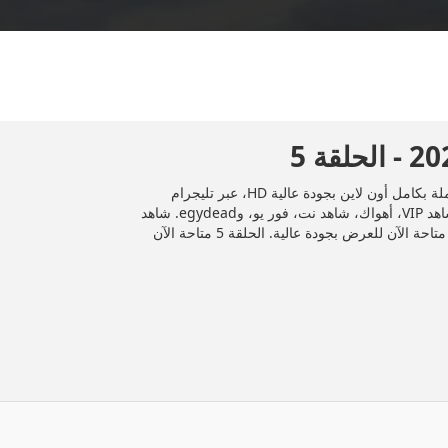
المسلسل العراقي "ورث عمتي" 2025 الحلقة 5 الخامسة كاملة بكامل أون لاين بجودة عالية HD، عبر تليجرام
وDailymotion، وأشهر منصات المشاهدة مثل إيجي دراما، شاهد VIP، أهواك، شاهد نت، فور يو، وegydead. شاهد
جميع الحلقات حصريًا ومجانًا على موقع إيجي دراما. الحلقة 5 متاحة الآن للعرض بجودة عالية. الحلقة 5 متاحة الآن