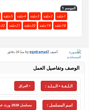
الموسم 1
1
حلقة
2
حلقة
3
حلقة
4
حلقة
5
حلقة
18
حلقة
19
حلقة
20
حلقة
21
حلقة
22
ح
أضيف by
egydrama47
منذُ
29 دقائق
الوصف وتفاصيل العمل
الـلـغـة • الـبـلـد :
• العراق
اسم المسلسل :
مسلسل 2026 ورث عمتي - 2026 - الحلقة 5