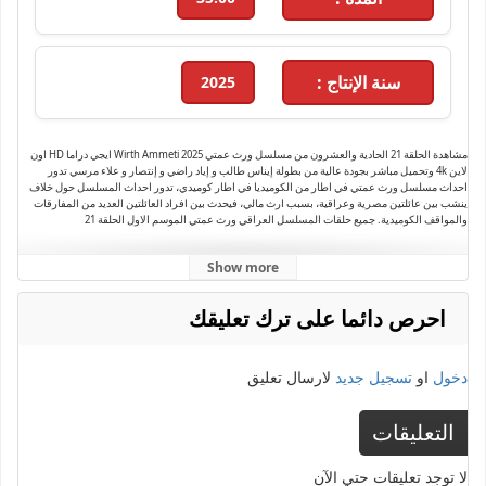
سنة الإنتاج :
2025
مشاهدة الحلقة 21 الحادية والعشرون من مسلسل ورث عمتي Wirth Ammeti 2025 ايجي دراما HD اون
لاين 4k وتحميل مباشر بجودة عالية من بطولة إيناس طالب و إياد راضي و إنتصار و علاء مرسي تدور
احداث مسلسل ورث عمتي في اطار من الكوميديا في اطار كوميدي، تدور احداث المسلسل حول خلاف
ينشب بين عائلتين مصرية وعراقية، بسبب ارث مالي، فيحدث بين افراد العائلتين العديد من المفارقات
والمواقف الكوميدية. جميع حلقات المسلسل العراقي ورث عمتي الموسم الاول الحلقة 21
Show more
احرص دائما على ترك تعليقك
دخول
او
تسجيل جديد
لارسال تعليق
التعليقات
لا توجد تعليقات حتي الآن