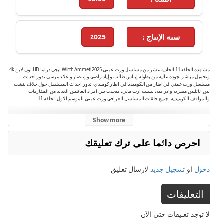
سنة الإنتاج :
2025
مشاهدة الحلقة 11 الحادية عشر من مسلسل ورث عمتي Wirth Ammeti 2025 ايجي دراما HD اون لاين 4k
وتحميل مباشر بجودة عالية من بطولة إيناس طالب و إياد راضي و إنتصار و علاء مرسي تدور احداث
مسلسل ورث عمتي في اطار من الكوميديا في اطار كوميدي، تدور احداث المسلسل حول خلاف ينشب
بين عائلتين مصرية وعراقية، بسبب ارث مالي، فيحدث بين افراد العائلتين العديد من المفارقات
والمواقف الكوميدية. جميع حلقات المسلسل العراقي ورث عمتي الموسم الاول الحلقة 11
Show more
احرص دائما على ترك تعليقك
دخول
او
تسجيل جديد
لارسال تعليق
التعليقات
لا توجد تعليقات حتي الآن