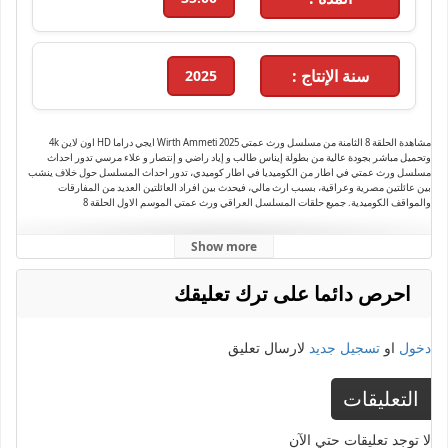
سنة الإنتاج :
2025
مشاهدة الحلقة 8 الثامنة من مسلسل ورث عمتي Wirth Ammeti 2025 ايجي دراما HD اون لاين 4k
وتحميل مباشر بجودة عالية من بطولة إيناس طالب و إياد راضي و إنتصار و علاء مرسي تدور احداث
مسلسل ورث عمتي في اطار من الكوميديا في اطار كوميدي، تدور احداث المسلسل حول خلاف ينشب
بين عائلتين مصرية وعراقية، بسبب ارث مالي، فيحدث بين افراد العائلتين العديد من المفارقات
والمواقف الكوميدية. جميع حلقات المسلسل العراقي ورث عمتي الموسم الاول الحلقة 8
Show more
احرص دائما على ترك تعليقك
دخول
او
تسجيل جديد
لارسال تعليق
التعليقات
لا توجد تعليقات حتي الآن