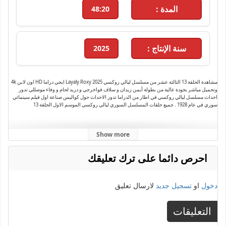
المدة :
48:20
سنة الإنتاج :
2025
مشاهدة الحلقة 13 الثالثة عشر من مسلسل ليالي روكسي Layaly Roxy 2025 ايجي دراما HD اون لاين 4k
وتحميل مباشر بجودة عالية من بطولة أيمن زيدان و سلاف فواخرجي و دريد لحام و وفاء موصللي تدور
احداث مسلسل ليالي روكسي في اطار من الدراما تدور الاحداث حول كواليس صناعة اول فيلم سينمائي
سوري في عام 1928 . جميع حلقات المسلسل السوري ليالي روكسي الموسم الاول الحلقة 13
Show more
احرص دائما على ترك تعليقك
دخول
او
تسجيل جديد
لارسال تعليق
التعليقات