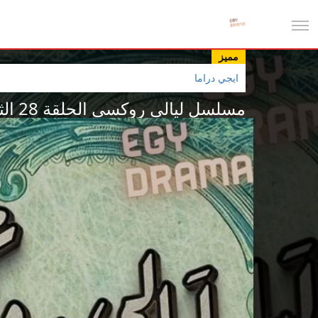
مميز
ايجي دراما
مسلسل ليالي روكسي الحلقة 28 الثامنة والعشرون أيمن زيدان 2025