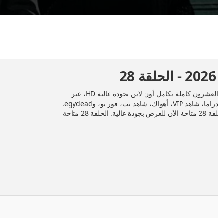
المسلسل السوري "ليالي روكسي" 2025 الحلقة 28 الثامنة والعشرون كاملة بكامل أون لاين بجودة عالية HD، عبر
تليجرام وDailymotion، وأشهر منصات المشاهدة مثل إيجي دراما، شاهد VIP، أهواك، شاهد نت، فور يو، وegydead.
شاهد جميع الحلقات حصريًا ومجانًا على موقع إيجي دراما. الحلقة 28 متاحة الآن للعرض بجودة عالية. الحلقة 28 متاحة