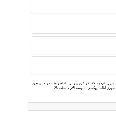
جي دراما HD اون لاين 4k وتحميل مباشر بجودة عالية من بطولة أيمن زيدان و سلاف فواخرجي و دريد لحام و وفاء موصللي تدور