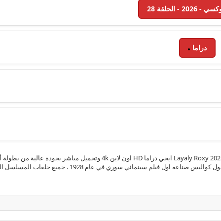
دراما
مشاهدة الحلقة 28 الثامنة والعشرون من مسلسل ليالي روكسي Layaly Roxy 2025 اي
 في عام 1928 . جميع حلقات المسلسل السوري ليالي روكسي الموسم الاول الحلقة 28