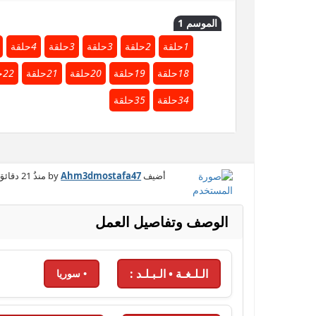
الموسم 1
1
حلقة
2
حلقة
3
حلقة
3
حلقة
4
حلقة
18
حلقة
19
حلقة
20
حلقة
21
حلقة
22
ح
34
حلقة
35
حلقة
أضيف by
Ahm3dmostafa47
منذُ
21 دقائق
الوصف وتفاصيل العمل
الـلـغـة • الـبـلـد :
• سوريا