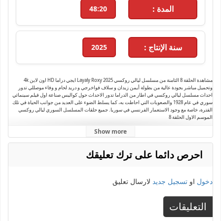
المدة :
48:20
سنة الإنتاج :
2025
مشاهدة الحلقة 8 الثامنة من مسلسل ليالي روكسي Layaly Roxy 2025 ايجي دراما HD اون لاين 4k
وتحميل مباشر بجودة عالية من بطولة أيمن زيدان و سلاف فواخرجي و دريد لحام و وفاء موصللي تدور
احداث مسلسل ليالي روكسي في اطار من الدراما تدور الاحداث حول كواليس صناعة اول فيلم سينمائي
سوري في عام 1928 والصعوبات التي احاطت به، كما يسلط الضوء على العديد من جوانب الحياة في تلك
الفترة، خاصة مع وجود الاستعمار الفرنسي في سوريا. جميع حلقات المسلسل السوري ليالي روكسي
الموسم الاول الحلقة 8
Show more
احرص دائما على ترك تعليقك
دخول
او
تسجيل جديد
لارسال تعليق
التعليقات