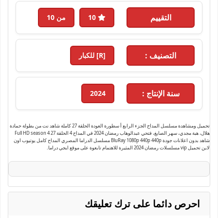
التقييم
10
من 10
التصنيف :
[R] للكبار
سنة الإنتاج :
2024
تحميل ومشاهدة مسلسل المداح الجزء الرابع أ سطورة العودة الحلقة 27 كاملة شاهد نت من بطولة حمادة
هلال، هبة مجدي، سهر الصايغ، فتحي عبدالوهاب رمضان 2024 في المداح 4 الحلقة 27 Full HD season 4
شاهد بدون اعلانات جودة BluRay 1080p 440p 440p مسلسل الدراما المصري المداح كامل يوتيوب اون
لاين تحميل vip مسلسلات رمضان 2024 المثيرة للاهتمام تابعوة على موقع ايجي دراما.
احرص دائما على ترك تعليقك