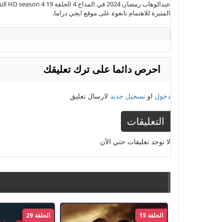
المثيرة للاهتمام تابعوة على موقع ايجي دراما.
الكلمات الدلالية :
الجزء 4
,
الحلقة 1
,
الموسم 4
,
المداح
,
المداح 4 الحلقة 1
2024
,
يوتيوب
احرص دائما على ترك تعليقك
دخول
او
تسجيل جديد
لارسال تعليق
التعليقات
لا توجد تعليقات حتي الآن
الحلقة 15
الحلقة 29