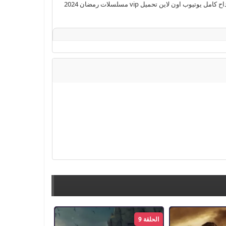
عبدالوهاب رمضان 2024 في المداح 4 الحلقة 19 Full HD season 4 شاهد بدون اعلانات جودة BluRay 1080p 440p 440p مسلسل الدراما المصري المداح كامل يوتيوب اون لاين تحميل vip مسلسلات رمضان 2024
املة
,
مسلسل
,
مسلسلات عربية 2024
,
مسلسلات رمضان
الحلقة 9