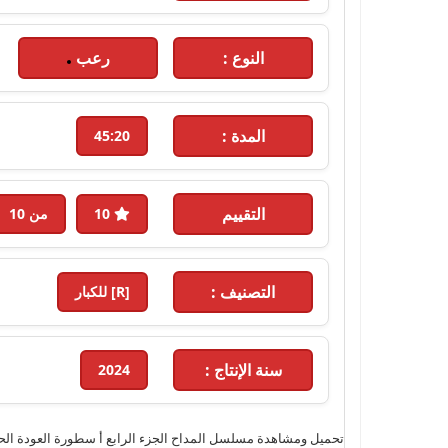
النوع :
رعب
المدة :
45:20
التقييم
10
من 10
التصنيف :
[R] للكبار
سنة الإنتاج :
2024