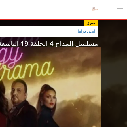
مميز
ايجي دراما
مسلسل المداح 4 الحلقة 19 التاسعة عشر HD