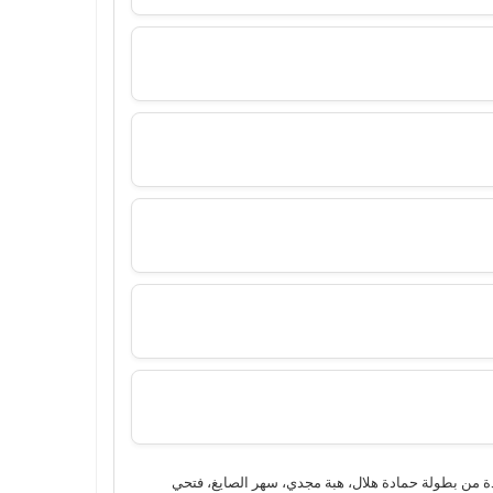
الموسم الرابع أ سطورة العودة من بطولة حمادة هلال، هبة مجدي، سهر الصايغ، فتحي