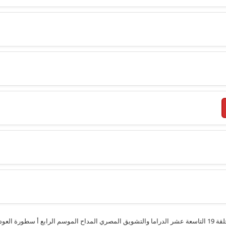
تحميل ومشاهدة مسلسل المداح الجزء الرابع أ سطورة العودة الحلقة 19 التاسعة عشر الدراما والتشويق المصري المداح 