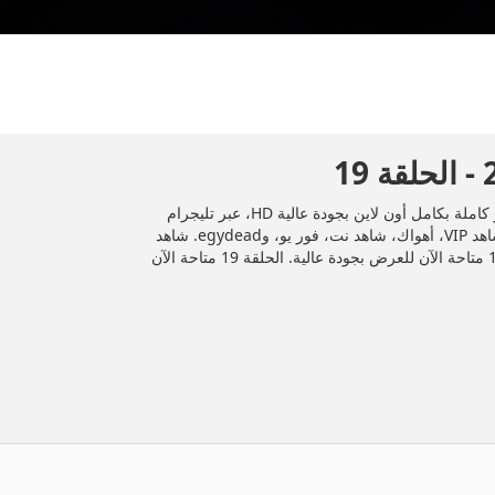
المسلسل المصري "المداح 4" 2024 الحلقة 19 التاسعة عشر كاملة بكامل أون لاين بجودة عالية HD، عبر تليجرام
وDailymotion، وأشهر منصات المشاهدة مثل إيجي دراما، شاهد VIP، أهواك، شاهد نت، فور يو، وegydead. شاهد
جميع الحلقات حصريًا ومجانًا على موقع إيجي دراما. الحلقة 19 متاحة الآن للعرض بجودة عالية. الحلقة 19 متاحة الآن