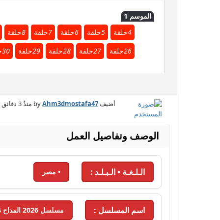
الموسم 1
4
حلقة
5
حلقة
6
حلقة
7
حلقة
8
حلقة
26
حلقة
27
حلقة
28
حلقة
29
حلقة
30
ح
أضيف by
Ahm3dmostafa47
منذُ
3 دقائق
الوصف وتفاصيل العمل
الـلـغـة • الـبـلـد :
• مصر
اسم المسلسل :
مسلسل 2026 المداح 4 - 2026 - الحلقة 19