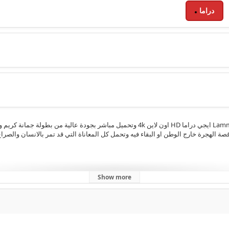
دراما
مشاهدة الحلقة 2 الثانية من مسلسل لم الشمل Lamm Al Shaml 2025 ايجي دراما HD اون لاين k
ة الهجرة خارج الوطن او البقاء فيه وتحمل كل المعاناة التي قد تمر بالانسان والصر
Show more
2025
,
رمضان 2025
,
ايجي دراما
,
جمانة كريم 2025
,
لم الشمل جمانة كريم
,
كاملة
كامل