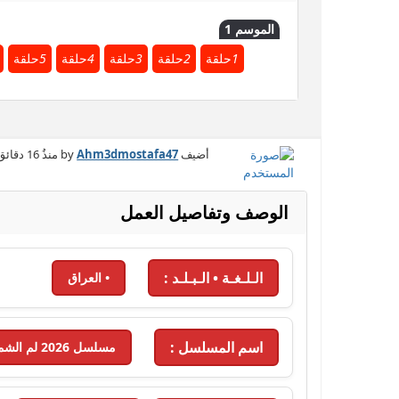
الموسم 1
1
حلقة
2
حلقة
3
حلقة
4
حلقة
5
حلقة
أضيف by
Ahm3dmostafa47
منذُ
16 دقائق
الوصف وتفاصيل العمل
الـلـغـة • الـبـلـد :
• العراق
اسم المسلسل :
مسلسل 2026 لم الشمل - 2026 - الحلقة 2