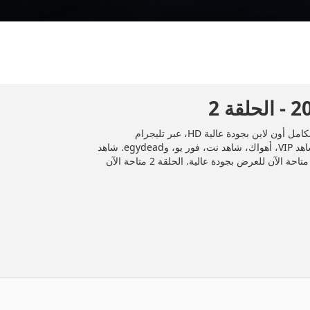
المسلسل العراقي "لم الشمل" 2025 الحلقة 2 الثانية كاملة بكامل أون لاين بجودة عالية HD، عبر تليجرام
وDailymotion، وأشهر منصات المشاهدة مثل إيجي دراما، شاهد VIP، أهواك، شاهد نت، فور يو، وegydead. شاهد
جميع الحلقات حصريًا ومجانًا على موقع إيجي دراما. الحلقة 2 متاحة الآن للعرض بجودة عالية. الحلقة 2 متاحة الآن