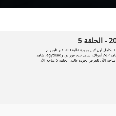
المسلسل العراقي "لم الشمل" 2025 الحلقة 5 الخامسة كاملة بكامل أون لاين بجودة عالية HD، عبر تليجرام
وDailymotion، وأشهر منصات المشاهدة مثل إيجي دراما، شاهد VIP، أهواك، شاهد نت، فور يو، وegydead. شاهد
جميع الحلقات حصريًا ومجانًا على موقع إيجي دراما. الحلقة 5 متاحة الآن للعرض بجودة عالية. الحلقة 5 متاحة الآن