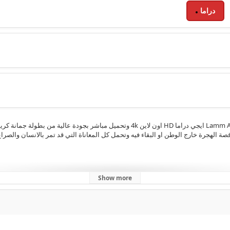
دراما
مشاهدة الحلقة 5 الخامسة من مسلسل لم الشمل Lamm Al Shaml 2025 ايجي دراما HD اون ل
ة الهجرة خارج الوطن او البقاء فيه وتحمل كل المعاناة التي قد تمر بالانسان والصر
Show more
2025
,
رمضان 2025
,
ايجي دراما
,
جمانة كريم 2025
,
لم الشمل جمانة كريم
,
كاملة
كامل