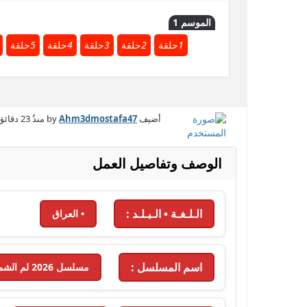
الموسم 1
1
حلقة
2
حلقة
3
حلقة
4
حلقة
5
حلقة
أضيف by
Ahm3dmostafa47
منذُ
23 دقائق
الوصف وتفاصيل العمل
الـلـغـة • الـبـلـد :
• العراق
اسم المسلسل :
مسلسل 2026 لم الشمل - 2026 - الحلقة 5