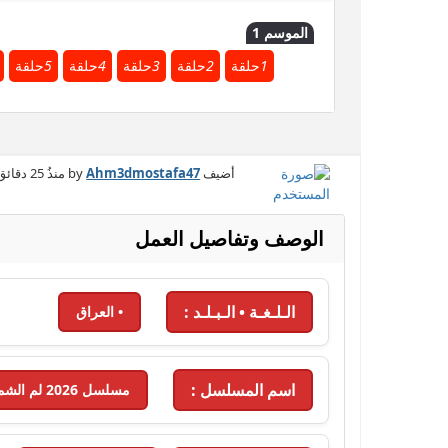
الموسم 1
1
حلقة
2
حلقة
3
حلقة
4
حلقة
5
حلقة
أضيف by
Ahm3dmostafa47
منذُ
25 دقائق
الوصف وتفاصيل العمل
الـلـغـة • الـبـلـد :
• العراق
اسم المسلسل :
مسلسل 2026 لم الشمل - 2026 - الحلقة 6