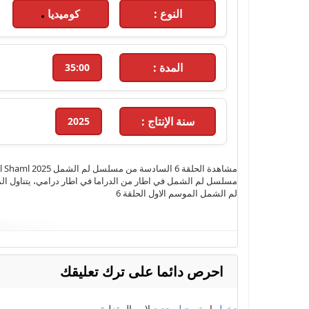
النوع :
كوميديا
المدة :
35:00
سنة الإنتاج :
2025
مسلسل لم الشمل في اطار من الدراما في اطار درامي، يتناول الم
لم الشمل الموسم الاول الحلقة 6
احرص دائما على ترك تعليقك
دخول
او
تسجيل جديد
لارسال تعليق