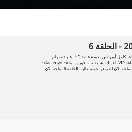
المسلسل العراقي "لم الشمل" 2025 الحلقة 6 السادسة كاملة بكامل أون لاين بجودة عالية HD، عبر تليجرام
وDailymotion، وأشهر منصات المشاهدة مثل إيجي دراما، شاهد VIP، أهواك، شاهد نت، فور يو، وegydead. شاهد
جميع الحلقات حصريًا ومجانًا على موقع إيجي دراما. الحلقة 6 متاحة الآن للعرض بجودة عالية. الحلقة 6 متاحة الآن