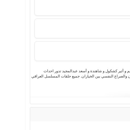
4k وتحميل مباشر بجودة عالية من بطولة جمانة كريم و أثير كشكول و شاهندة و أسعد عبدالمجيد تدور احداث
ان والصراع النفسي بين الخياران. جميع حلقات المسلسل العراقي