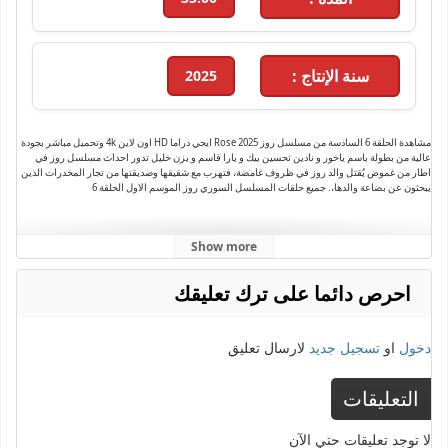
سنة الإنتاج :
2025
مشاهدة الحلقة 6 السادسة من مسلسل روز Rose 2025 ايجي دراما HD اون لاين 4k وتحميل مباشر بجودة
عالية من بطولة باسم ياخور و نادين تحسين بيك و يارا قاسم و يزن خليل تدور احداث مسلسل روز في
اطار من ﻏﻤﻮﺽ يُقتل والد روز في ظروف غامضة، فتهرب مع شقيقها وصديقتها من تجار المخدرات الذين
يبحثون عن بضاعة والدها،. جميع حلقات المسلسل السوري روز الموسم الاول الحلقة 6
Show more
احرص دائما على ترك تعليقك
دخول
او
تسجيل جديد
لارسال تعليق
التعليقات
لا توجد تعليقات حتي الآن