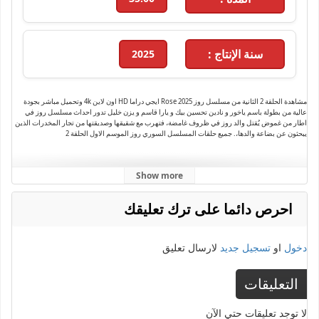
سنة الإنتاج :
2025
مشاهدة الحلقة 2 الثانية من مسلسل روز Rose 2025 ايجي دراما HD اون لاين 4k وتحميل مباشر بجودة
عالية من بطولة باسم ياخور و نادين تحسين بيك و يارا قاسم و يزن خليل تدور احداث مسلسل روز في
اطار من ﻏﻤﻮﺽ يُقتل والد روز في ظروف غامضة، فتهرب مع شقيقها وصديقتها من تجار المخدرات الذين
يبحثون عن بضاعة والدها،. جميع حلقات المسلسل السوري روز الموسم الاول الحلقة 2
Show more
الكلمات الدلالية :
مسلسل روز
,
الحلقة 2
,
مسلسلات رمضان 2025
,
رمضان 2025
,
ايجي دراما
,
احرص دائما على ترك تعليقك
باسم ياخور 2025
,
روز باسم ياخور
,
كاملة
,
مسلسل
,
مسلسل روز الحلقة 2
,
مسلسل روز الحلقة 2
كاملة
,
مسلسل روز حلقة 2
,
مسلسل روز كامل
دخول
او
تسجيل جديد
لارسال تعليق
التعليقات
لا توجد تعليقات حتي الآن