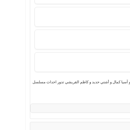
حميل مباشر بجودة عالية من بطولة ذو الفقار خضر و آسيا كمال و أشتي حديد و كاظم القريشي تدور احداث مسلسل