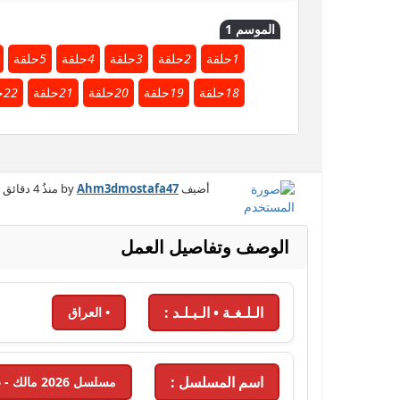
الموسم 1
1
حلقة
2
حلقة
3
حلقة
4
حلقة
5
حلقة
18
حلقة
19
حلقة
20
حلقة
21
حلقة
22
ح
أضيف by
Ahm3dmostafa47
منذُ
4 دقائق
الوصف وتفاصيل العمل
الـلـغـة • الـبـلـد :
• العراق
اسم المسلسل :
مسلسل 2026 مالك - 2026 - الحلقة 24