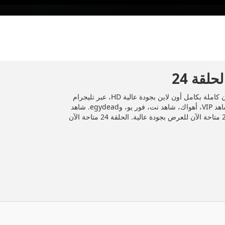
المسلسل العراقي "مالك" 2025 الحلقة 24 الرابعة والعشرون كاملة بكامل أون لاين بجودة عالية HD، عبر تليجرام
وDailymotion، وأشهر منصات المشاهدة مثل إيجي دراما، شاهد VIP، أهواك، شاهد نت، فور يو، وegydead. شاهد
جميع الحلقات حصريًا ومجانًا على موقع إيجي دراما. الحلقة 24 متاحة الآن للعرض بجودة عالية. الحلقة 24 متاحة الآن