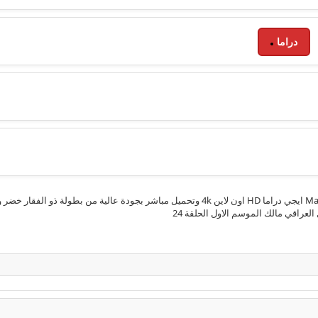
دراما
مشاهدة الحلقة 24 الرابعة والعشرون من مسلسل مالك Malek 2025 ايجي دراما HD اون لاين 4k وت
عراقي مالك الموسم الاول الحلقة 24