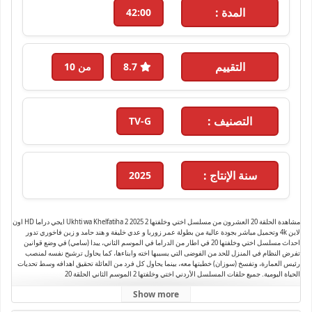
المدة :
42:00
التقييم
8.7
من 10
التصنيف :
TV-G
سنة الإنتاج :
2025
مشاهدة الحلقة 20 العشرون من مسلسل اختي وخلفتها 2 Ukhti wa Khelfatiha 2 2025 ايجي دراما HD اون
لاين 4k وتحميل مباشر بجودة عالية من بطولة عمر زوربا و عدي خليفة و هند حامد و زين فاخوري تدور
احداث مسلسل اختي وخلفتها 20 في اطار من الدراما في الموسم الثاني، يبدا (سامي) في وضع قوانين
تفرض النظام في المنزل للحد من الفوضى التي يسببها اخته وابناءها، كما يحاول ترشيح نفسه لمنصب
رئيس العمارة، وتفسخ (سوزان) خطبتها معه، بينما يحاول كل فرد من العائلة تحقيق اهدافه وسط تحديات
الحياة اليومية. جميع حلقات المسلسل الأردني اختي وخلفتها 2 الموسم الثاني الحلقة 20
Show more