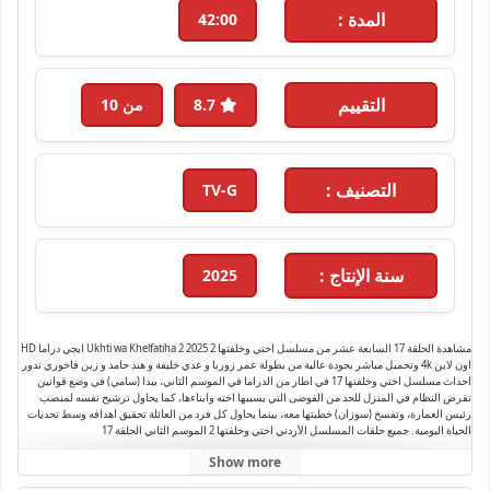
المدة :
42:00
التقييم
8.7
من 10
التصنيف :
TV-G
سنة الإنتاج :
2025
مشاهدة الحلقة 17 السابعة عشر من مسلسل اختي وخلفتها 2 Ukhti wa Khelfatiha 2 2025 ايجي دراما HD
اون لاين 4k وتحميل مباشر بجودة عالية من بطولة عمر زوربا و عدي خليفة و هند حامد و زين فاخوري تدور
احداث مسلسل اختي وخلفتها 17 في اطار من الدراما في الموسم الثاني، يبدا (سامي) في وضع قوانين
تفرض النظام في المنزل للحد من الفوضى التي يسببها اخته وابناءها، كما يحاول ترشيح نفسه لمنصب
رئيس العمارة، وتفسخ (سوزان) خطبتها معه، بينما يحاول كل فرد من العائلة تحقيق اهدافه وسط تحديات
الحياة اليومية. جميع حلقات المسلسل الأردني اختي وخلفتها 2 الموسم الثاني الحلقة 17
Show more