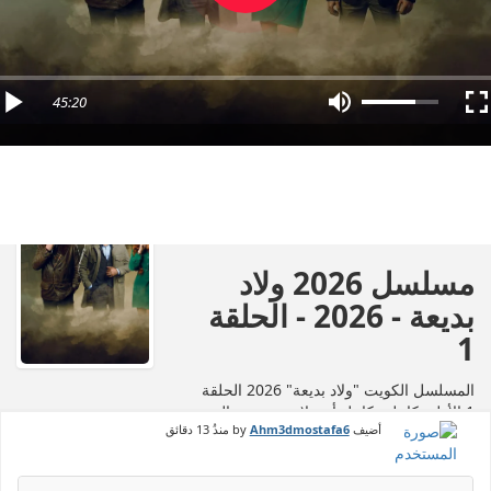
45:20
مسلسل 2026 ولاد
بديعة - 2026 - الحلقة
1
المسلسل الكويت "ولاد بديعة" 2026 الحلقة
1 الأولى كاملة بكامل أون لاين بجودة عالية
أضيف by
Ahm3dmostafa6
منذُ
13 دقائق
HD، عبر تليجرام وDailymotion، وأشهر
منصات المشاهدة مثل إيجي دراما، شاهد
VIP، أهواك، شاهد نت، فور يو، وegydead.