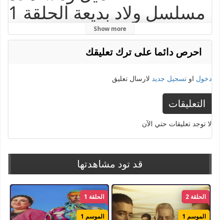
مسلسل ولاد بديعة الحلقة 1
الاولي الدراما والتشويق
Show more
الكويتي ولاد بديعة الحلقة 1
احرص دائما على ترك تعليقك
من بطولة سلافة معمار
دخول
او
تسجيل جديد
لارسال تعليق
سامر إسماعيل محمود نصر
نادين تحسين بيك رمضان
التعليقات
2024 دراما مسلسلات
لا توجد تعليقات حتي الآن
رمضان 2024 المثيرة
للاهتمام تابعوة على موقع
قد تود مشاهدتها
ايجي دراما.
الحلقة 2
الحلقة 1
الموسم 1
الموسم 1