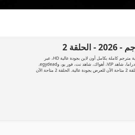
المسلسل المصري "حلم اشرف مترجم" 2024 الحلقة 2 الثانية مترجم كاملة بكامل أون لاين بجودة عالية HD، عبر
تليجرام وDailymotion، وأشهر منصات المشاهدة مثل إيجي دراما، شاهد VIP، أهواك، شاهد نت، فور يو، وegydead.
شاهد جميع الحلقات حصريًا ومجانًا على موقع إيجي دراما. الحلقة 2 متاحة الآن للعرض بجودة عالية. الحلقة 2 متاحة الآن