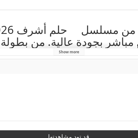
ن 4k وتحميل مباشر بجودة عالية. من بط
Show more
,
المداح الجزء 4 الحلقة 1
,
المداح الموسم الرابعأ سطورة العودة الحلقة 1
,
ك
قد تود مشاهدتها