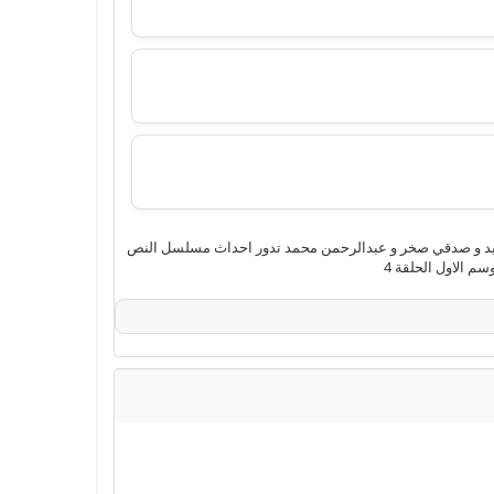
الية من بطولة أحمد أمين و أسماء أبو اليزيد و صدقي صخر و عبدالرحمن محمد تدور احداث مسلسل النص
 الاول الحلقة 4