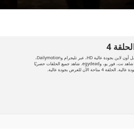
المسلسل المصري "النص" 2025 الحلقة 4 الرابعة كاملة بكامل أون لاين بجودة عالية HD، عبر تليجرام وDailymotion،
وأشهر منصات المشاهدة مثل إيجي دراما، شاهد VIP، أهواك، شاهد نت، فور يو، وegydead. شاهد جميع الحلقات حصريًا