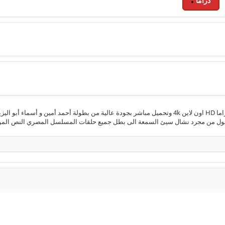
دراما
مشاهدة الحلقة 4 الرابعة من مسلسل النص Al Nus 2025 ايجي دراما HD اون لاين 4k وتحميل مباشر بجودة ع
ويتحول من مجرد نشال سيئ السمعة الى بطل جميع حلقات المسلسل المصري النص الموسم