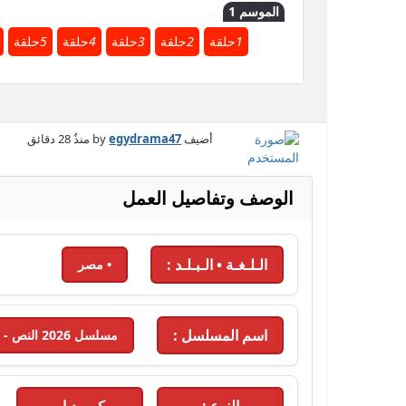
الموسم 1
1
حلقة
2
حلقة
3
حلقة
4
حلقة
5
حلقة
أضيف by
egydrama47
منذُ
28 دقائق
الوصف وتفاصيل العمل
الـلـغـة • الـبـلـد :
• مصر
اسم المسلسل :
مسلسل 2026 النص - 2026 - الحلقة 4
النوع :
كوميديا