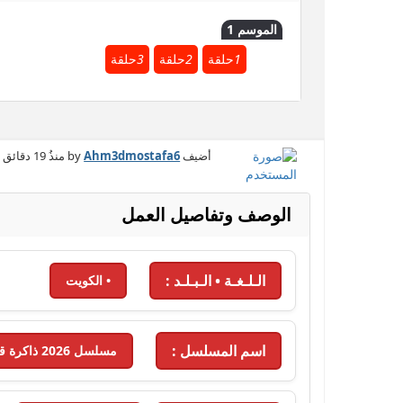
الموسم 1
1
حلقة
2
حلقة
3
حلقة
أضيف by
Ahm3dmostafa6
منذُ
19 دقائق
الوصف وتفاصيل العمل
الـلـغـة • الـبـلـد :
• الكويت
اسم المسلسل :
مسلسل 2026 ذاكرة قلب - 2026 - الحلقة 2