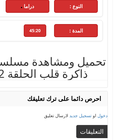
النوع :
دراما
المدة :
45:20
احرص دائما على ترك تعليقك
دخول
او
تسجيل جديد
لارسال تعليق
التعليقات
الكلمات الدلالية :
الحلقة 2
,
كاملة
,
مسلسل
,
مسلسل ذاكرة قل