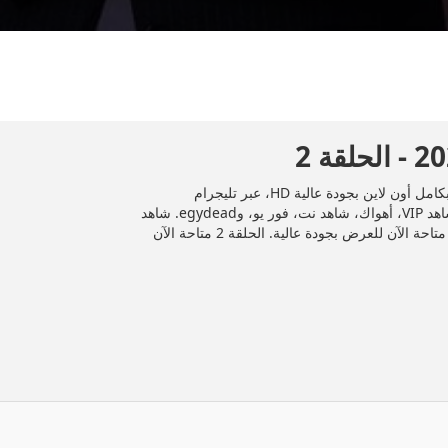
المسلسل الكويت "ذاكرة قلب" 2026 الحلقة 2 الثانية كاملة بكامل أون لاين بجودة عالية HD، عبر تليجرام
وDailymotion، وأشهر منصات المشاهدة مثل إيجي دراما، شاهد VIP، أهواك، شاهد نت، فور يو، وegydead. شاهد
جميع الحلقات حصريًا ومجانًا على موقع إيجي دراما. الحلقة 2 متاحة الآن للعرض بجودة عالية. الحلقة 2 متاحة الآن