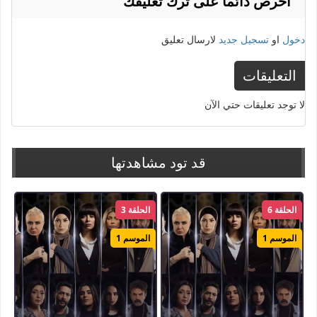
احرص دائما على ترك تعليقك
دخول
او
تسجيل جديد
لارسال تعليق
التعليقات
لا توجد تعليقات حتي الآن
قد تود مشاهدتها
الحلقة 6
الحلقة 3
الموسم 1
الموسم 1