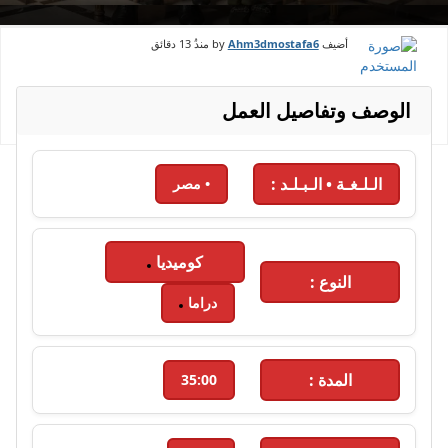
أضيف by
Ahm3dmostafa6
منذُ
13 دقائق
الوصف وتفاصيل العمل
الـلـغـة • الـبـلـد :
• مصر
كوميديا
النوع :
دراما
المدة :
35:00