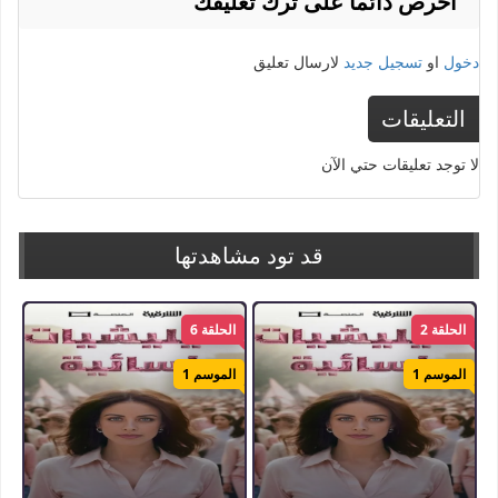
احرص دائما على ترك تعليقك
ايجي بيست
,
مسلسل بيبو اكوام
دخول
او
تسجيل جديد
لارسال تعليق
التعليقات
لا توجد تعليقات حتي الآن
قد تود مشاهدتها
الحلقة 2
الحلقة 6
الموسم 1
الموسم 1