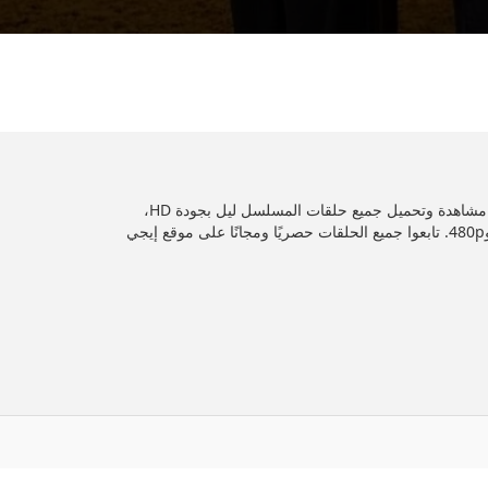
شاهد المسلسل ليل كامل بجودة عالية عبر موقع إيجي دراما. مشاهدة وتحميل جميع حلقات المسلسل ليل بجودة HD،
عبر سيرفرات متعددة وبجودات مختلفة مثل 1080p و720p و480p. تابعوا جميع الحلقات حصريًا ومجانًا على موقع إيجي