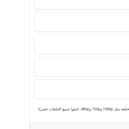
شاهد المسلسل ليل كامل بجودة عالية عبر موقع إيجي دراما. مشاهدة وتحميل جميع حلقات المسلسل ليل بجودة HD، عبر سيرفرات متعددة وبجودات مختلفة مثل 1080p و720p و480p. تابعوا جميع الحلقات حصريًا