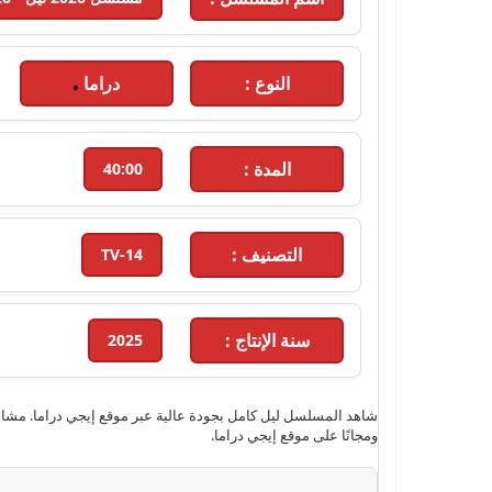
النوع :
دراما
المدة :
40:00
التصنيف :
TV-14
سنة الإنتاج :
2025
ومجانًا على موقع إيجي دراما.