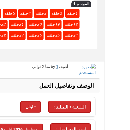
الموسم 1
1
حلقة
2
حلقة
3
حلقة
4
حلقة
5
حلقة
18
حلقة
19
حلقة
20
حلقة
21
حلقة
22
ح
34
حلقة
35
حلقة
36
حلقة
37
حلقة
38
ح
أضيف by
1
منذُ
2 ثواني
الوصف وتفاصيل العمل
الـلـغـة • الـبـلـد :
• لبنان
اسم المسلسل :
مسلسل 2026 ليل - 2026